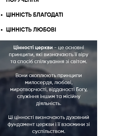
ПОРУЧЕННЯ
ЦІННІСТЬ БЛАГОДАТI
ЦIННIСТЬ ЛЮБОВI
Цінності церкви
- це основні
принципи, які визначають її віру
та спосіб спілкування зі світом.
Вони охоплюють принципи
милосердя, любові,
миротворчості, відданості Богу,
служіння іншим та місійну
діяльність.
Ці цінності визначають духовний
фундамент церкви і її взаємини зі
суспільством.