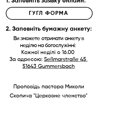
1. Заповніть заявку онлайн:
ГУГЛ ФОРМА
2. Заповніть бумажну анкету:
Ви зможете отримати анкету в
неділю на
богослужінні:
Кожної недiлi о 16.00
За адресою:
Seßmarstraße 45,
51643 Gummersbach
Проповiдь пастора Миколи
Скопича "Церковне членство"