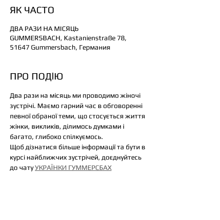
ЯК ЧАСТО
ДВА РАЗИ НА МІСЯЦЬ
GUMMERSBACH, Kastanienstraße 78,
51647 Gummersbach, Германия
ПРО ПОДlЮ
Два рази на місяць ми проводимо жіночі 
зустрічі. Маємо гарний час в обговоренні 
певної обраної теми, що стосується життя 
жінки, викликів, ділимось думками і 
багато, глибоко спілкуємось. 
Щоб дізнатися більше інформації та бути в 
курсі найближчих зустрічей, доєднуйтесь 
до чату 
УКРАЇНКИ ГУММЕРСБАХ