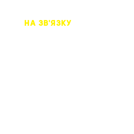
НА ЗВ'ЯЗКУ
+4915146394214
- Mobile
+380638735353
​ - Telegram,
WhatsApp
Seßmarstraße 45, 51643
Gummersbach
УКРАЇНЦІ В НІМЕЧЧИНІ
Cпільний телеграм чат українців у
Німеччині, доєднуйтесь до
спілкування.
ПРИЄДНАТИСЬ